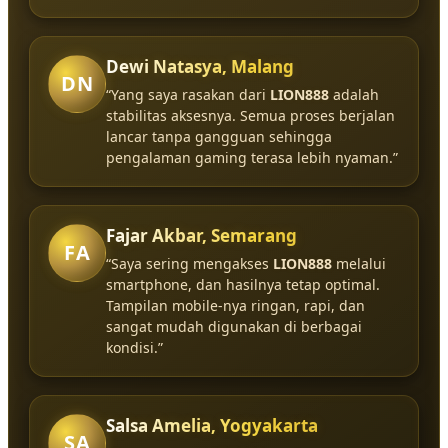
Dewi Natasya, Malang
DN
“Yang saya rasakan dari
LION888
adalah
stabilitas aksesnya. Semua proses berjalan
lancar tanpa gangguan sehingga
pengalaman gaming terasa lebih nyaman.”
Fajar Akbar, Semarang
FA
“Saya sering mengakses
LION888
melalui
smartphone, dan hasilnya tetap optimal.
Tampilan mobile-nya ringan, rapi, dan
sangat mudah digunakan di berbagai
kondisi.”
Salsa Amelia, Yogyakarta
SA