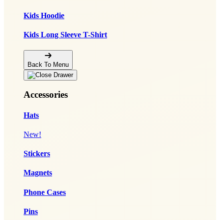
Kids Hoodie
Kids Long Sleeve T-Shirt
Back To Menu
Accessories
Hats
New!
Stickers
Magnets
Phone Cases
Pins