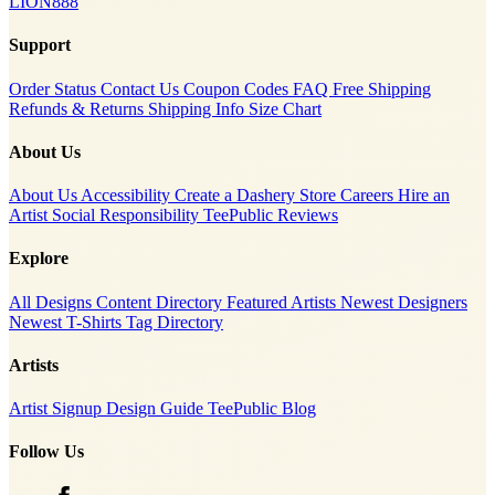
LION888
Support
Order Status
Contact Us
Coupon Codes
FAQ
Free Shipping
Refunds & Returns
Shipping Info
Size Chart
About Us
About Us
Accessibility
Create a Dashery Store
Careers
Hire an
Artist
Social Responsibility
TeePublic Reviews
Explore
All Designs
Content Directory
Featured Artists
Newest Designers
Newest T-Shirts
Tag Directory
Artists
Artist Signup
Design Guide
TeePublic Blog
Follow Us