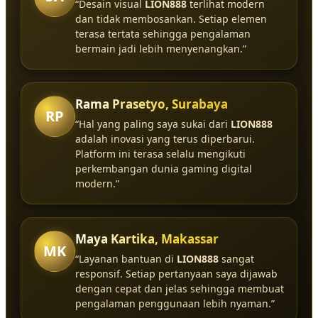
“Desain visual
LION888
terlihat modern
dan tidak membosankan. Setiap elemen
terasa tertata sehingga pengalaman
bermain jadi lebih menyenangkan.”
Rama Prasetyo, Surabaya
RP
“Hal yang paling saya sukai dari
LION888
adalah inovasi yang terus diperbarui.
Platform ini terasa selalu mengikuti
perkembangan dunia gaming digital
modern.”
Maya Kartika, Makassar
MK
“Layanan bantuan di
LION888
sangat
responsif. Setiap pertanyaan saya dijawab
dengan cepat dan jelas sehingga membuat
pengalaman penggunaan lebih nyaman.”