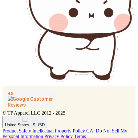
© TP Apparel LLC 2012 - 2025
United States - $ USD
Product Safety
Intellectual Property Policy
CA: Do Not Sell My
Personal Information
Privacy Policy
Terms