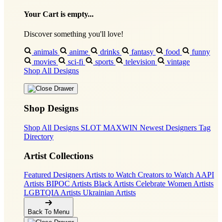
Your Cart is empty...
Discover something you'll love!
animals
anime
drinks
fantasy
food
funny
movies
sci-fi
sports
television
vintage
Shop All Designs
Shop Designs
Shop All Designs
SLOT MAXWIN
Newest Designers
Tag
Directory
Artist Collections
Featured Designers
Artists to Watch
Creators to Watch
AAPI
Artists
BIPOC Artists
Black Artists
Celebrate Women Artists
LGBTQIA Artists
Ukrainian Artists
Back To Menu