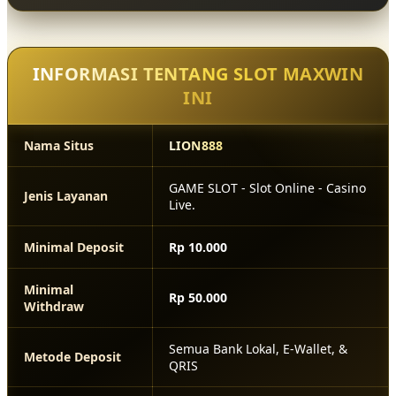
dapat menikmati pengalaman gaming tanpa hambatan.
INFORMASI TENTANG SLOT MAXWIN
INI
Nama Situs
LION888
GAME SLOT - Slot Online - Casino
Jenis Layanan
Live.
Minimal Deposit
Rp 10.000
Minimal
Rp 50.000
Withdraw
Semua Bank Lokal, E-Wallet, &
Metode Deposit
QRIS