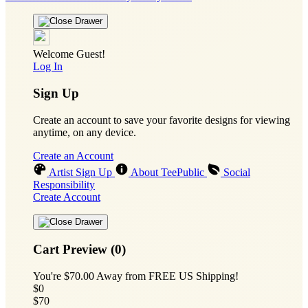
Welcome Guest!
Log In
Sign Up
Create an account to save your favorite designs for viewing
anytime, on any device.
Create an Account
Artist Sign Up
About TeePublic
Social
Responsibility
Create Account
Cart Preview (0)
You're
$70.00
Away from
FREE US Shipping!
$0
$70