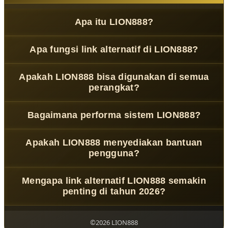
Apa itu LION888?
LION888
merupakan platform gaming digital modern
Apa fungsi link alternatif di LION888?
yang menghadirkan konsep akses cepat melalui link
alternatif terbaru dengan teknologi adaptif dan
Link alternatif LION888 berfungsi sebagai jalur akses
pengalaman pengguna yang lebih fleksibel di tahun 2026.
Apakah LION888 bisa digunakan di semua
tambahan untuk memastikan pengguna tetap dapat
perangkat?
masuk ke platform dengan stabil, cepat, dan tanpa
gangguan dari berbagai kondisi jaringan.
Ya, LION888 telah dioptimalkan untuk berbagai perangkat
Bagaimana performa sistem LION888?
seperti smartphone, tablet, dan desktop dengan tampilan
responsif yang tetap nyaman digunakan di semua ukuran
LION888 didukung oleh infrastruktur digital modern yang
layar.
Apakah LION888 menyediakan bantuan
dirancang untuk menjaga kecepatan akses, stabilitas
pengguna?
sistem, dan pengalaman gaming yang lebih lancar serta
konsisten.
Tersedia layanan bantuan yang aktif dan responsif di
Mengapa link alternatif LION888 semakin
LION888 untuk membantu pengguna mendapatkan
penting di tahun 2026?
informasi serta solusi secara cepat dan profesional.
Karena kebutuhan akses cepat dan stabil meningkat, link
alternatif LION888 menjadi solusi agar pengguna tetap
©2026 LION888