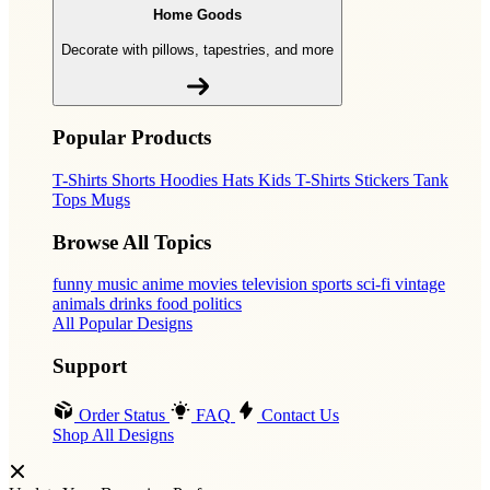
Home Goods
Decorate with pillows, tapestries, and more
Popular Products
T-Shirts
Shorts
Hoodies
Hats
Kids T-Shirts
Stickers
Tank
Tops
Mugs
Browse All Topics
funny
music
anime
movies
television
sports
sci-fi
vintage
animals
drinks
food
politics
All Popular Designs
Support
Order Status
FAQ
Contact Us
Shop All Designs